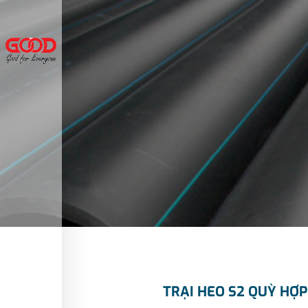
Bỏ
qua
nội
dung
TRẠI HEO S2 QUỲ HỢP