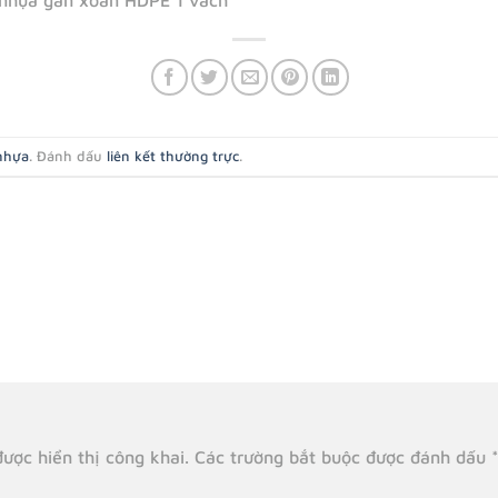
nhựa gân xoắn HDPE 1 vách
nhựa
. Đánh dấu
liên kết thường trực
.
ược hiển thị công khai.
Các trường bắt buộc được đánh dấu