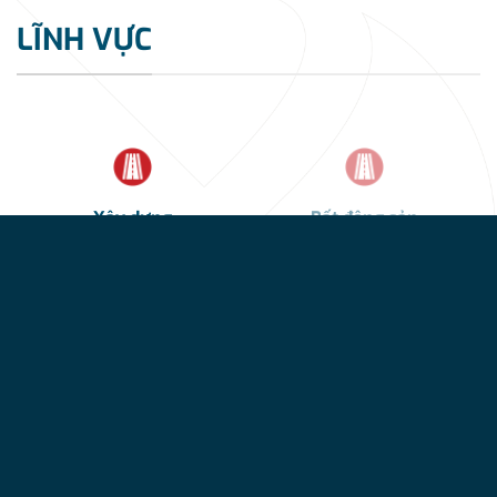
LĨNH VỰC
Xây dựng
Bất động sản
Ống Nhựa
Tấm Cemboard