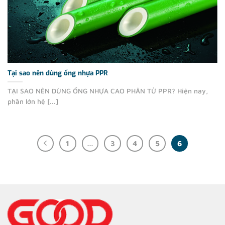
Tại sao nên dùng ống nhựa PPR
TẠI SAO NÊN DÙNG ỐNG NHỰA CAO PHÂN TỬ PPR? Hiện nay,
phần lớn hệ [...]
1
…
3
4
5
6