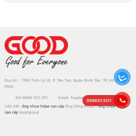
Địa chỉ : 1760 Tỉnh Lộ 10, P. Tân Tạo, Quận Bình Tân, TP. Hồ Chí
Minh.
Tell
:0986 933 511
Email
: hoadon.goodgroup@gmail.com
0986933511
Liên kết:
ống nhựa hdpe cao cấp
Ống Cống Nhựa |
ống nhựa hdpe
cao cấp
Goodgroup