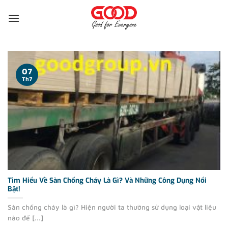
Bỏ
qua
nội
dung
07
Th7
Tìm Hiểu Về Sàn Chống Cháy Là Gì? Và Những Công Dụng Nổi
Bật!
Sàn chống cháy là gì? Hiện người ta thường sử dụng loại vật liệu
nào để [...]