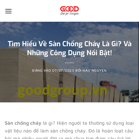
Bỏ
qua
nội
dung
Tìm Hiểu Về Sàn Chống Cháy Là Gì? Và
Những Công Dụng Nổi Bật!
ĐĂNG VÀO
07/07/2023
BỞI
HAU NGUYEN
Sàn chống cháy
là gì? Hiện người ta thường sử dụng loại
vật liệu nào để làm sàn chống cháy. Đó là hoàn loạt câu
hỏi mà nhiều người đặt ra mà chưa tìm được câu trả lời.