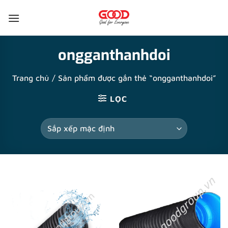
Bỏ
qua
nội
dung
ongganthanhdoi
Trang chủ
/
Sản phẩm được gắn thẻ “ongganthanhdoi”
LỌC