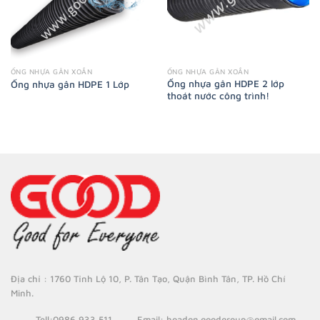
ỐNG NHỰA GÂN XOẮN
ỐNG NHỰA GÂN XOẮN
Ống nhựa gân HDPE 2 lớp
Ống nhựa gân HDPE 1 Lớp
thoát nước công trình!
Địa chỉ : 1760 Tỉnh Lộ 10, P. Tân Tạo, Quận Bình Tân, TP. Hồ Chí
Minh.
Tell
:0986 933 511
Email
: hoadon.goodgroup@gmail.com