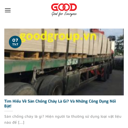
Bỏ
qua
nội
dung
07
Th7
Tìm Hiểu Về Sàn Chống Cháy Là Gì? Và Những Công Dụng Nổi
Bật!
Sàn chống cháy là gì? Hiện người ta thường sử dụng loại vật liệu
nào để [...]